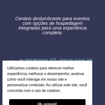
Cenário deslumbrante para eventos
com opções de hospedagem
integradas para uma experiência
completa.
Av. Mãe Bernarda, 2013​ - Praia de Juqueí, São
Sebastião - SP
Utilizamos cookies para oferecer melhor
E-mail: contato@juqybeachhouse.com.br
experiência, melhorar o desempenho, analisar
WhatsApp: (19) 98945-6527
como você interage em nosso site e
personalizar conteúdo. Ao utilizar este site, você
concorda com o uso de cookies.
Ok, entendi!