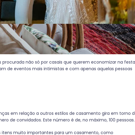
 elegante, sofisticado, com fartura de comida, decorações
m menos do que você imagina com a realização de um mini
s procurada não só por casais que querem economizar na fest
m de eventos mais intimistas e com apenas aquelas pessoas
enças em relação a outros estilos de casamento gira em torno 
mero de convidados. Este número é de, no máximo, 100 pessoas
itens muito importantes para um casamento, como