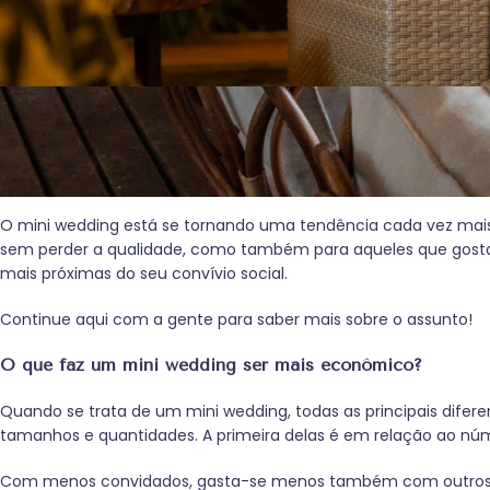
Hoje nós vamos te provar que é possível realizar um casamento
belíssimas e com tudo o que você sempre sonhou pagando be
wedding.
O mini wedding está se tornando uma tendência cada vez mai
sem perder a qualidade, como também para aqueles que gosta
mais próximas do seu convívio social.
Continue aqui com a gente para saber mais sobre o assunto!
O que faz um mini wedding ser mais econômico?
Quando se trata de um mini wedding, todas as principais difer
tamanhos e quantidades. A primeira delas é em relação ao nú
Com menos convidados, gasta-se menos também com outros 