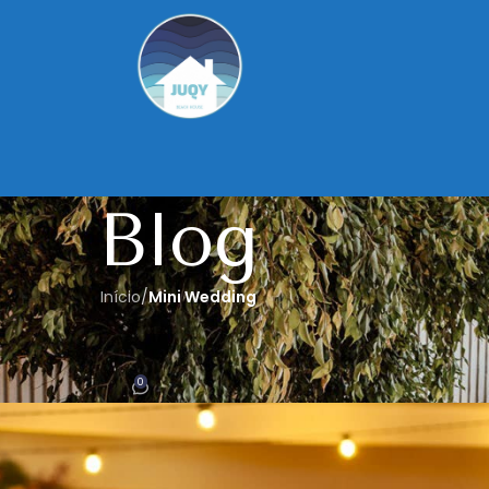
Blog
Início
/
Mini Wedding
G
,
WEDDING DECORATION
do sem perder a qualidade
0
uqy Beach House