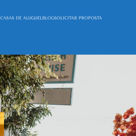
CASAS DE ALUGUEL
BLOG
SOLICITAR PROPOSTA
PUBLICAÇÕES RECENTES
Casamento no Litoral de São
Paulo: O Encontro Perfeito
entre Amor e Natureza
15 de julho de 2024
1
comentário