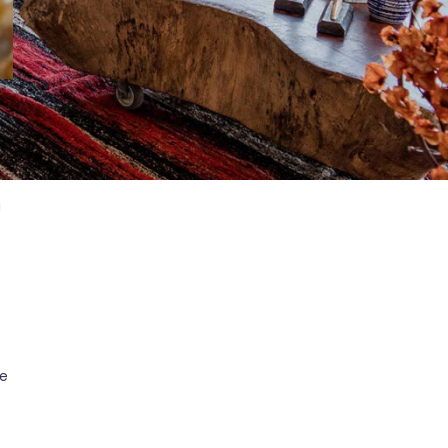
Casar na Praia: O Guia
Definitivo para um
Casamento Inesquecível
13 de maio de 2024
1
comentário
a
de
.