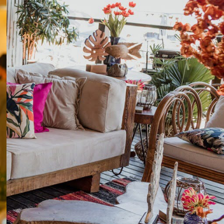
Casamento na Praia: A União
Perfeita entre Sofisticação e
Natureza
8 de julho de 2024
1
comentário
Locais para Festa de
Casamento: Uma
Celebração dos Sonhos ao
Alcance
2 de junho de 2024
1
comentário
Juqy Beach House: O Local
Ideal para o Seu Casamento
na Praia
2 de junho de 2024
1
comentário