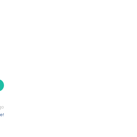
go
e!